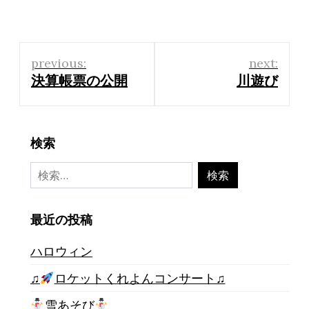
投
previous:
next:
稿
決算帳票の公開
川遊び
ナ
ビ
検索
ゲ
検
ー
索:
シ
最近の投稿
ョ
ハロウィン
ン
♫
ロケットくれよんコンサート♫
雪あそび