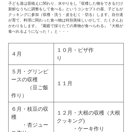
子ども達は苗植えに関わり、水やりをし『収穫した物をできるだけ
新鮮なうちに調整をして食べる』というコンセプトの基、子どもが
クッキングに参加（収穫・洗う・皮をむく・切る）します。自分達
が育て、料理に関わった食べ物は特別美味しいがして、たくさんお
かわりをします。『園庭で採りたての果物が食べられる』『大根が
食べれるようになった！』と・・・
１０月・ピザ作
４月
り
５月・グリンピ
ースの収穫
１１月
（豆ご飯
作り）
６月・枝豆の収
１２月・大根の収穫（大根
穫
クッキング)
・杏ジュー
・ケーキ作り